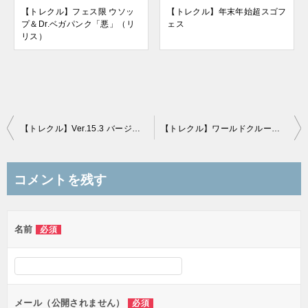
【トレクル】フェス限 ウソッ
【トレクル】年末年始超スゴフ
プ＆Dr.ベガパンク「悪」（リ
ェス
リス）
投
【トレクル】Ver.15.3 バージョンアップ情報_AUTO+ とは？ 対象スキルまとめ
【トレクル】ワールドクルーズ2026 SNSキャンペーン
稿
ナ
コメントを残す
ビ
ゲ
名前
必須
ー
シ
ョ
ン
メール（公開されません）
必須