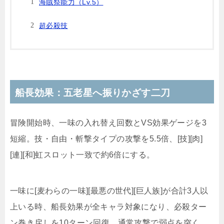
海賊祭能力（Lv.5）
超必殺技
船長効果：五老星へ振りかざす二刀
冒険開始時、一味の入れ替え回数とVS効果ゲージを3
短縮。技・自由・斬撃タイプの攻撃を5.5倍、[技][肉]
[連][和]虹スロット一致で約6倍にする。
一味に[麦わらの一味][最悪の世代][巨人族]が合計3人以
上いる時、船長効果が全キャラ対象になり、必殺ター
ン巻き戻しを10ターン回復。通常攻撃で弱点を突く