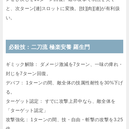
と、次ターン[連]スロットに変換。[技][肉][連]が有利扱
い。
必殺技：二刀流 極楽安養 羅生門
ギミック解除： ダメージ激減を7ターン、一味の痺れ・
封じを7ターン回復。
デバフ： 1ターンの間、敵全体の技属性耐性を30%下げ
る。
ターゲット認定： すでに攻撃上昇中なら、敵全体を
「ターゲット認定」
攻撃強化： 1ターンの間、技・自由・斬撃の攻撃を3.25
倍。