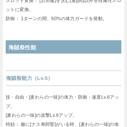
スロット変換： [お邪魔]を含む[連][肉]以外を自属性スロ
ットに変換。
防御： 1ターンの間、60%の体力ガードを発動。
海賊祭性能
海賊祭能力（Lv.5）
技・自由・[麦わらの一味]の体力・防御・速度Lv.6アッ
プ。
[麦わらの一味]の攻撃Lv.6アップ。
特効： 敵に[ナス寿郎聖]がいる時、[麦わらの一味]の体