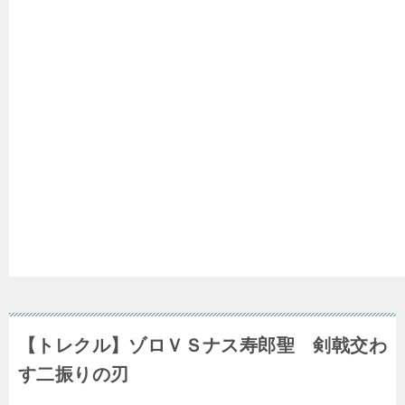
【トレクル】ゾロＶＳナス寿郎聖 剣戟交わ
す二振りの刃