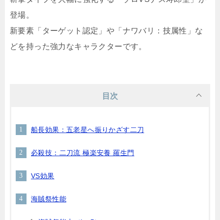
登場。
新要素「ターゲット認定」や「ナワバリ：技属性」な
どを持った強力なキャラクターです。
目次
船長効果：五老星へ振りかざす二刀
必殺技：二刀流 極楽安養 羅生門
VS効果
海賊祭性能