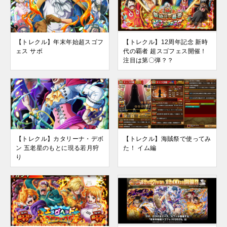
【トレクル】年末年始超スゴフ
【トレクル】12周年記念 新時
ェス サボ
代の覇者 超スゴフェス開催！
注目は第〇弾？？
【トレクル】カタリーナ・デボ
【トレクル】海賊祭で使ってみ
ン 五老星のもとに現る若月狩
た！ イム編
り