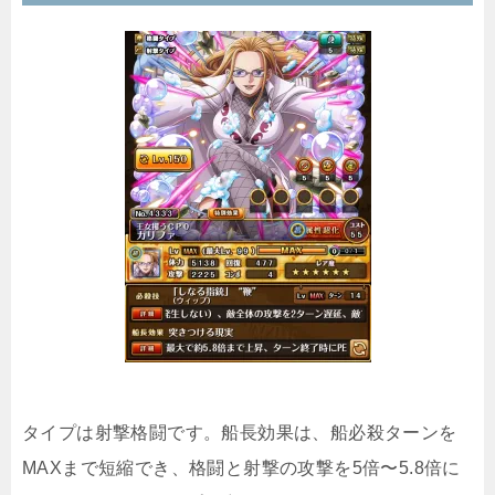
タイプは射撃格闘です。船長効果は、船必殺ターンを
MAXまで短縮でき、格闘と射撃の攻撃を5倍〜5.8倍に