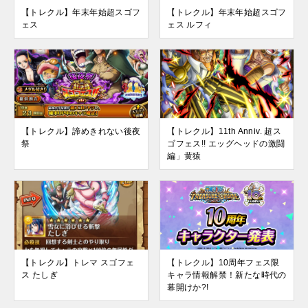
【トレクル】年末年始超スゴフ
【トレクル】年末年始超スゴフ
ェス
ェス ルフィ
【トレクル】諦めきれない後夜
【トレクル】11th Anniv. 超ス
祭
ゴフェス!! エッグヘッドの激闘
編」黄猿
【トレクル】トレマ スゴフェ
【トレクル】10周年フェス限
ス たしぎ
キャラ情報解禁！新たな時代の
幕開けか?!