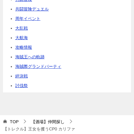
共闘冒険デュエル
周年イベント
大乱戦
大航海
攻略情報
海賊王への軌跡
海賊際グランドパーティ
絆決戦
討伐祭
TOP
【酒場】仲間探し
【トレクル】王女を攫うCP0 カリファ