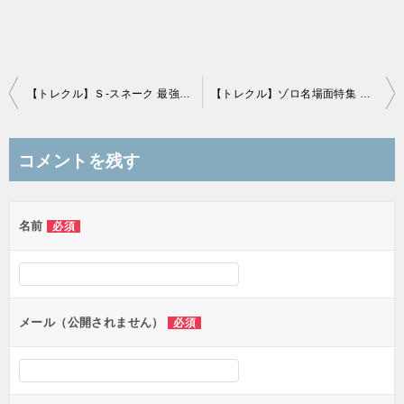
投
【トレクル】Ｓ-スネーク 最強の人類
【トレクル】ゾロ名場面特集 スゴフェス
稿
ナ
コメントを残す
ビ
ゲ
名前
必須
ー
シ
ョ
ン
メール（公開されません）
必須