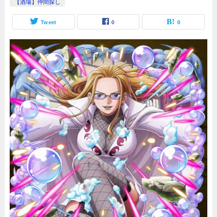
【酒場】仲間探し
Tweet
0
0