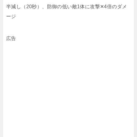
半減し（20秒）、防御の低い敵1体に攻撃✕4倍のダメ
ージ
広告