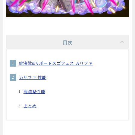
目次
絆決戦&サポートスゴフェス カリファ
カリファ 性能
海賊祭性能
まとめ