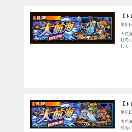
【ト
更新
大航海
航海
して
【ト
更新
大航海
航海