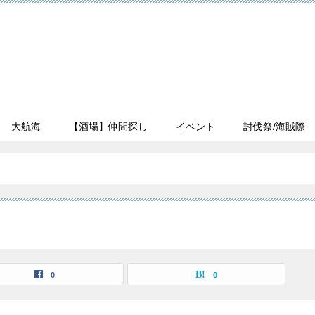
大航海
【酒場】仲間探し
イベント
討伐祭/海賊際
0
0