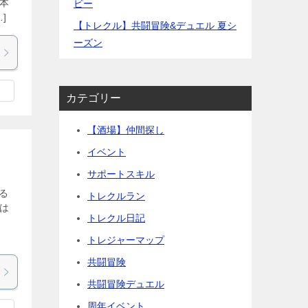
 本
ビー
]
【トレクル】共闘冒険&デュエル 夏シ
ーズン
カテゴリー
【酒場】仲間探し
イベント
サポートスキル
る
トレクルラン
船は
トレクル日記
ま
トレジャーマップ
共闘冒険
共闘冒険デュエル
周年イベント