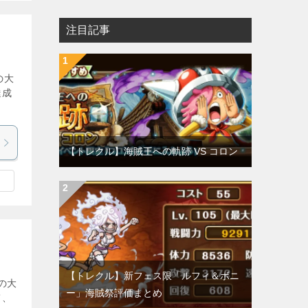
注目記事
の大
達成
【トレクル】海賊王への軌跡 VS コロン
【トレクル】新フェス限「ルフィ＆ボニ
いの大
ー」海賊祭評価まとめ
て、