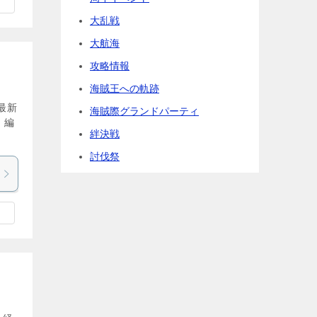
大乱戦
大航海
攻略情報
海賊王への軌跡
最新
海賊際グランドパーティ
 編
絆決戦
討伐祭