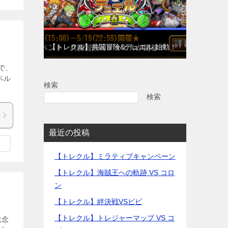
【トレクル】共闘冒険&デュエル 始動！
で、
ベル
検索
検索
最近の投稿
【トレクル】ミラティブキャンペーン
【トレクル】海賊王への軌跡 VS コロ
ン
【トレクル】絆決戦VSビビ
【トレクル】トレジャーマップ VS コ
記念