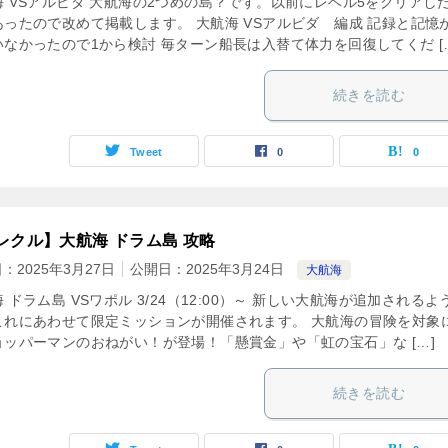
海 VSアルビダ 大航海の2つめの島？です。以前にレベル5をクリアし
あったので改めて掲載します。 大航海 VSアルビダ 編成 記録と記憶
いなかったので1から検討 毎ターン船長は入替て体力を回復してくだ [
続きを読む
Tweet
0
0
レクル】大航海 ドラム島 攻略
日：
2025年3月27日
公開日：
2025年3月24日
大航海
 ドラム島 VSワポル 3/24（12:00）～ 新しい大航海が追加されるよ
これにあわせて限定ミッションが開催されます。 大航海の冒険を対象
ョッパーマンのおねがい！が登場！「懸賞金」や「虹の宝石」な […]
続きを読む