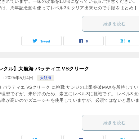
化されています。一味の攻撃を1.8倍になっている点ご注意ください。
では、周年記念船を使ってレベル3をクリア出来たので手順をまとめ […
続きを読む
Tweet
0
0
レクル】大航海 バラティエ VSクリーク
日：
2025年5月4日
大航海
 バラティエ VSクリーク に挑戦 サンジの上限突破MAXを所持してい
が理想ですが、未所持のため、素直にレベル3に挑戦です。 レベル3 
倍率が高いのでズニーシャを使用していますが、必須ではないと思い
続きを読む