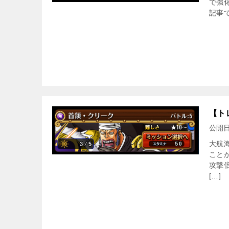
で強
記事
【ト
公開
大航海
こと
攻撃
[…]