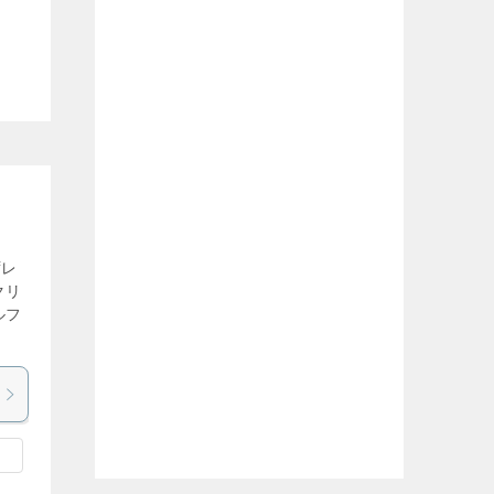
ずレ
クリ
ルフ