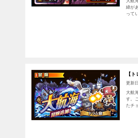
大航
緯が
って
【ト
更新
大航海
す。
たチ