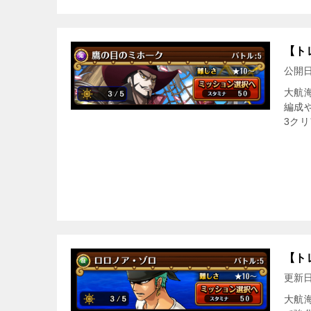
【ト
公開
大航
編成
3クリ
【ト
更新
大航海