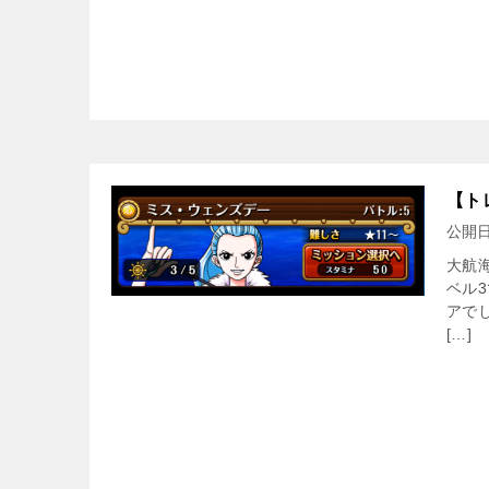
【ト
公開
大航
ベル
アで
[…]