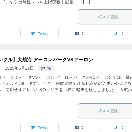
スゴいヤツ技属性レベル上限突破手配書」「 […]
続きを読む
Tweet
0
0
レクル】大航海 アーロンパークVSアーロン
日：
2025年6月21日
大航海
海 アーロンパークVSアーロン アーロンパークのVSアーロンでは、超
たナミ↓が活躍します。 ただ、解放冒険で超進化素材の入手が必要に
ら、使用せずにレベル3のクリアを目標に編成を検討しました。 大航
続きを読む
Tweet
0
0