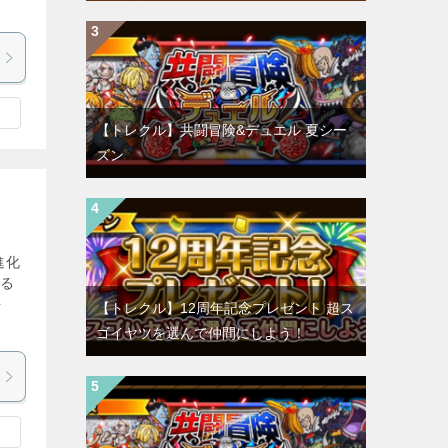
【トレクル】共闘冒険&デュエル 夏シー
ズン
進化
なる
海
【トレクル】12周年記念プレゼント 超ス
ゴイヤツを選んで仲間にしよう！