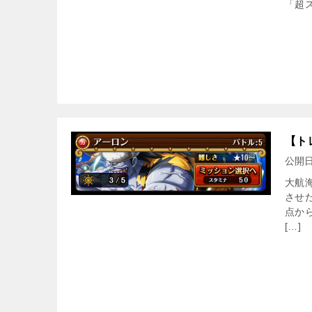
「超
【ト
公開
大航
させ
点か
[…]