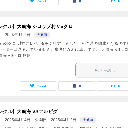
Tweet
0
0
レクル】大航海 シロップ村 VSクロ
日：
2025年4月2日
大航海
海 VSクロ 以前にレベル5をクリアしました、その時の編成となるので
ラクターは含まれていません。参考になれば幸いです。 大航海 VSクロ
航海 VSクロ 攻略
続きを読む
Tweet
0
0
レクル】大航海 VSアルビダ
日：
2025年4月4日
公開日：
2025年4月2日
大航海