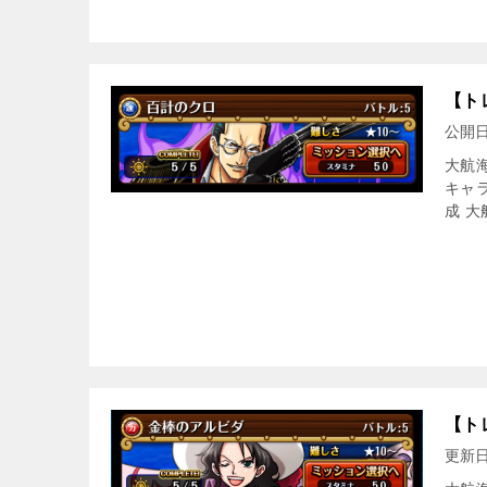
【ト
公開
大航
キャ
成 大
【ト
更新