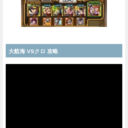
大航海 VSクロ 攻略