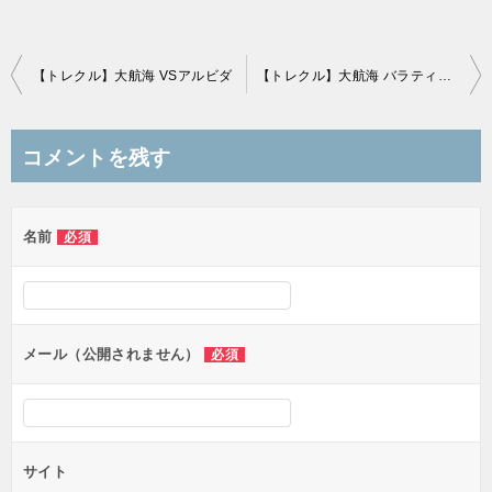
投
【トレクル】大航海 VSアルビダ
【トレクル】大航海 バラティエ VSクリーク
稿
ナ
コメントを残す
ビ
ゲ
名前
必須
ー
シ
ョ
ン
メール（公開されません）
必須
サイト