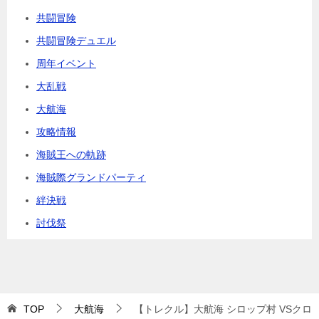
共闘冒険
共闘冒険デュエル
周年イベント
大乱戦
大航海
攻略情報
海賊王への軌跡
海賊際グランドパーティ
絆決戦
討伐祭
TOP
大航海
【トレクル】大航海 シロップ村 VSクロ