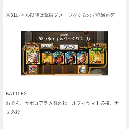
※31レベル以降は撃破ダメージがくるので軽減必須
BATTLE2
おでん、サボコアラ入替必殺、ルフィヤマト必殺、ナ
ミ必殺