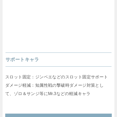
サポートキャラ
スロット固定：ジンベエなどのスロット固定サポート
ダメージ軽減：知属性戦の撃破時ダメージ対策とし
て、ゾロ＆サンジ等にMr.3などの軽減キャラ