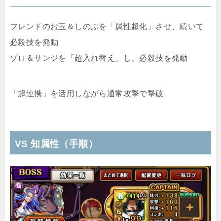
フレンドのお玉＆しのぶを「属性超化」させ、続いて
必殺技を発動
ゾロ＆サンジを「超入れ替え」し、必殺技を発動
「超連携」を活用しながら通常攻撃で撃破
VS 知属性（手順）