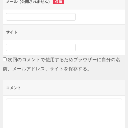
ン
メール（公開されません）
必須
サイト
次回のコメントで使用するためブラウザーに自分の名
前、メールアドレス、サイトを保存する。
コメント