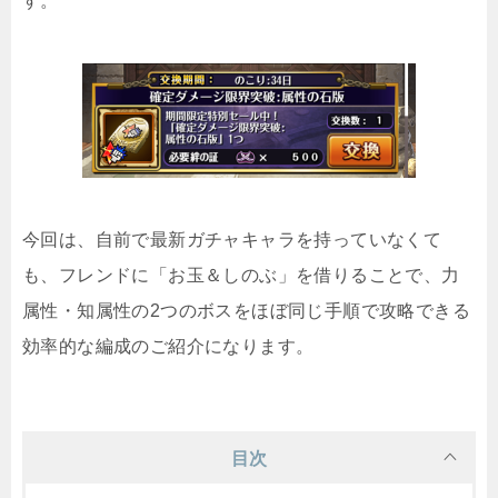
す。
今回は、自前で最新ガチャキャラを持っていなくて
も、フレンドに「お玉＆しのぶ」を借りることで、力
属性・知属性の2つのボスをほぼ同じ手順で攻略できる
効率的な編成のご紹介になります。
目次