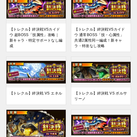
【トレクル】絆決戦VSカイド
【トレクル】絆決戦VSカイド
ウ 超BOSS「技属性」攻略｜
ウ 通常BOSS「技・心属性」
新キャラ・特定サポートなし編
共通2属性同一編成！新キャ
成
ラ・特攻なし攻略
【トレクル】絆決戦 VS エネル
【トレクル】絆決戦 VS ボルサ
リーノ