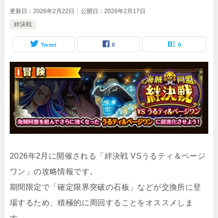
更新日：
2026年2月22日
公開日：
2026年2月17日
絆決戦
Tweet
0
0
2026年2月に開催される「絆決戦 VSうるティ＆ページ
ワン」の攻略情報です。
期間限定で「確定限界突破の石板」などが交換所に登
場するため、積極的に周回することをオススメしま