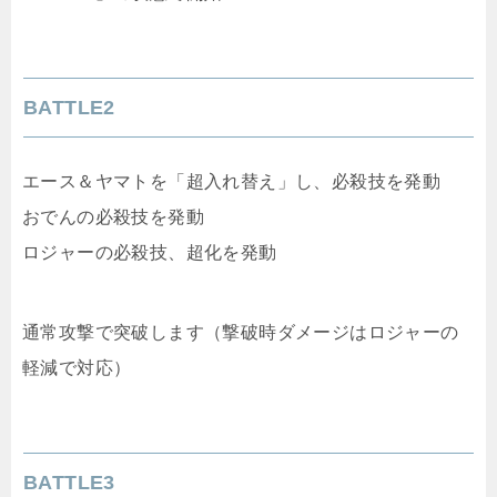
BATTLE2
エース＆ヤマトを「超入れ替え」し、必殺技を発動
おでんの必殺技を発動
ロジャーの必殺技、超化を発動
通常攻撃で突破します（撃破時ダメージはロジャーの
軽減で対応）
BATTLE3