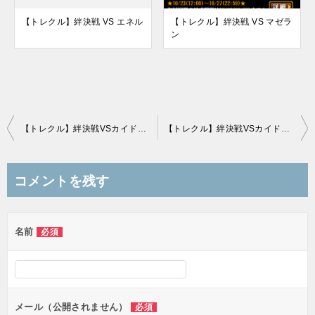
【トレクル】絆決戦 VS エネル
【トレクル】絆決戦 VS マゼラ
ン
投
【トレクル】絆決戦VSカイドウ 超BOSS「技属性」攻略｜新キャラ・特定サポートなし編成
【トレクル】絆決戦VSカイドウ 通常BOSS「心属性」編成！新キャラ・特攻なし攻略
稿
ナ
コメントを残す
ビ
ゲ
名前
必須
ー
シ
ョ
ン
メール（公開されません）
必須