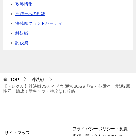
攻略情報
海賊王への軌跡
海賊際グランドパーティ
絆決戦
討伐祭
TOP
絆決戦
【トレクル】絆決戦VSカイドウ 通常BOSS「技・心属性」共通2属
性同一編成！新キャラ・特攻なし攻略
プライバシーポリシー・免責
サイトマップ