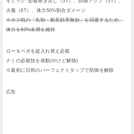
ギミック: 必殺巻き戻し（3T）、防御アップ（3T）、
火傷（6T）、体力50%割合ダメージ
※ボス戦の「先制・船長効果無効」を回避するため、
体力を60%未満を維持
ロー＆ベポを超入れ替え必殺
ナミの必殺技を発動(やけど解除)
※最初に日和のパーフェクトタップで防御を解除
広告