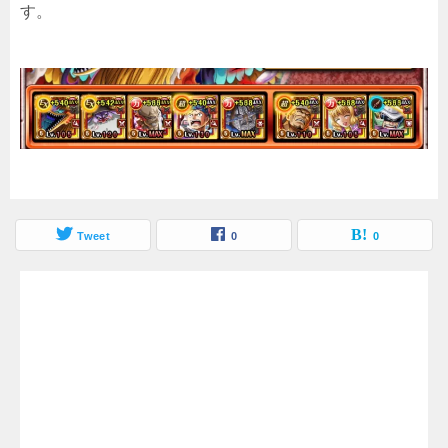
す。
Tweet
0
0