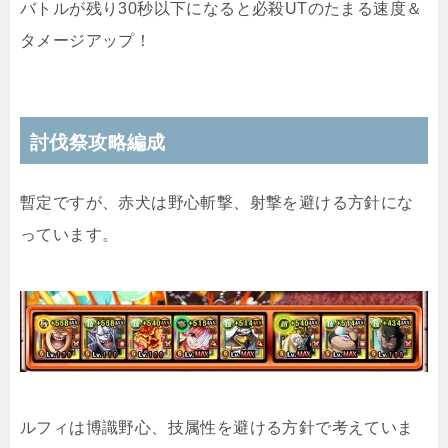
バトルが残り30秒以下になると必殺UTのたまる速度＆
タメージアップ！
討伐祭攻略編成
暫定ですが、赤犬は野心斬撃、射撃を避ける方針にな
っています。
ルフィは博識野心、技属性を避ける方針で考えていま