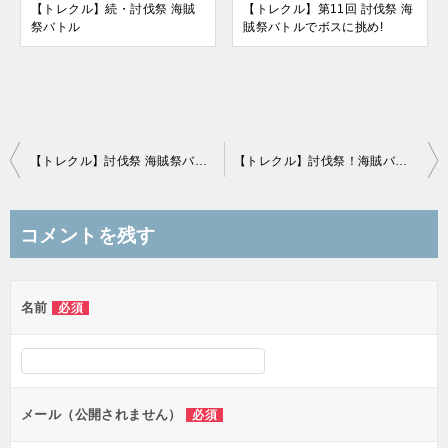
【トレクル】続・討伐祭 海賊
【トレクル】第11回 討伐祭 海
祭バトル
賊祭バトルでボスに挑め!
投
【トレクル】討伐祭 海賊祭バトルでボスに挑め！2026年4月
【トレクル】討伐祭！海賊バトルでボスに挑め！！
稿
ナ
コメントを残す
ビ
ゲ
名前
必須
ー
シ
ョ
ン
メール（公開されません）
必須