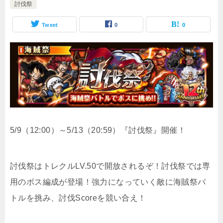
討伐祭
Tweet
0
0
5/9（12:00）～5/13（20:59）『討伐祭』開催！
討伐祭はトレクルLV.50で開放されるぞ！討伐祭では専
用のボス編成が登場！強力になっていく敵に海賊祭バ
トルを挑み、討伐Scoreを競い合え！