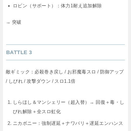
ロビン（サポート）：体力1耐え追加解除
→ 突破
BATTLE 3
敵ギミック：必殺巻き戻し / お邪魔毒スロ / 防御アップ
/ しびれ / 攻撃ダウン / スロ1.1倍
しらほし＆マンシェリー（超入替）→ 回復＋毒・し
びれ解除＋全スロ虹化
ニカボニー：強制遅延＋ナワバリ＋遅延エンハンス