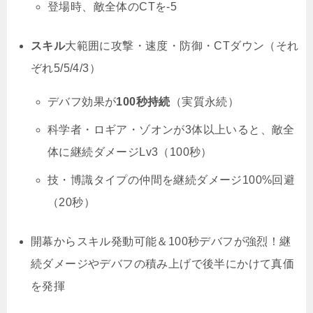
登場時、敵全体のCTを-5
スキル
大範囲に攻撃・速度・防御・CTダウン（それ
ぞれ5/5/4/3）
デバフ効果が
100秒持続
（実質永続）
科学者・ロギア・ゾオンが3体以上いると、敵全
体に継続ダメージLv3（100秒）
技・博識タイプの仲間を継続ダメージ100%回避
（20秒）
開幕からスキル発動可能＆100秒デバフが強烈！継
続ダメージやデバフの積み上げで後半にかけて真価
を発揮