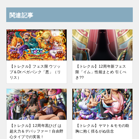
関連記事
【トレクル】フェス限 ウソッ
【トレクル】12周年新フェス
プ＆Dr.ベガパンク「悪」（リ
限「イム」性能まとめ 引くべ
リス）
き??
【トレクル】12周年黒ひげ は
【トレクル】ヤマト＆モモの助
超火力＆デバッファー！自由野
胸に抱く揺るがぬ信念
心タイプでの実装！