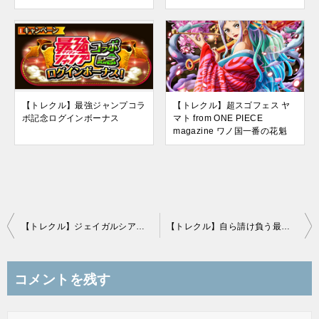
【トレクル】最強ジャンプコラ
【トレクル】超スゴフェス ヤ
ボ記念ログインボーナス
マト from ONE PIECE
magazine ワノ国一番の花魁
投
【トレクル】ジェイガルシア・サターン聖 呼び寄せる最高権力者
【トレクル】自ら請け負う最後の仕事 ステューシー
稿
ナ
コメントを残す
ビ
ゲ