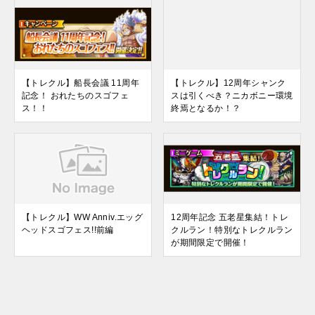
【トレクル】船長会議 11周年
【トレクル】12周年シャンク
記念！ おれたちのスゴフェ
スは引くべき？ニカボニー環境
ス！！
終焉となるか！？
【トレクル】WW Anniv.エッグ
12周年記念 五老星集結！トレ
ヘッドスゴフェス!!前編
クルラン！特別なトレクルラン
が期間限定で開催！