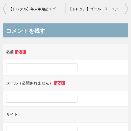
投
【トレクル】年末年始超スゴフェス 2025
【トレクル】ゴール・D・ロジャーのお年玉欲しけりゃくれてやる！2026
稿
ナ
コメントを残す
ビ
ゲ
名前
必須
ー
シ
ョ
ン
メール（公開されません）
必須
サイト