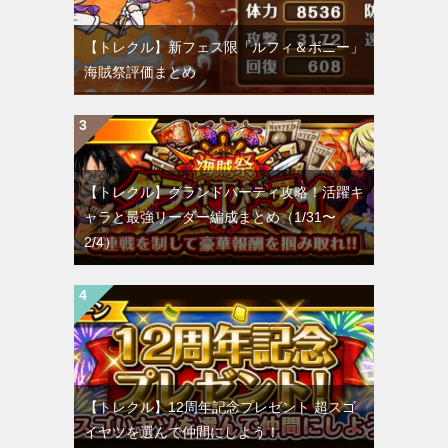
【トレクル】新フェス限「ルフィ＆ボニー」
海賊祭評価まとめ
【トレクル】グランドパーティ攻略！活躍キ
ャラと最強リーダー編成まとめ（1/31〜
2/4）
【トレクル】12周年記念プレゼント 超スゴ
イヤツを選んで仲間にしよう！