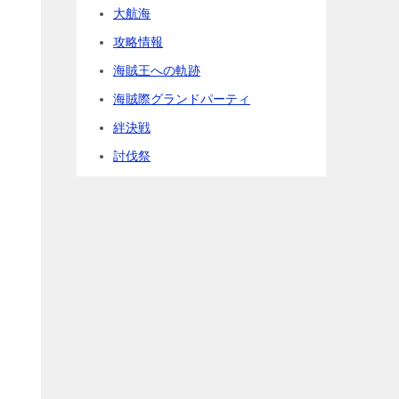
大航海
攻略情報
海賊王への軌跡
海賊際グランドパーティ
絆決戦
討伐祭