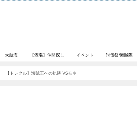
大航海
【酒場】仲間探し
イベント
討伐祭/海賊際
【トレクル】海賊王への軌跡 VSモネ