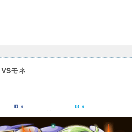
VSモネ
0
0