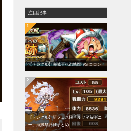
注目記事
【トレクル】海賊王への軌跡 VS コロン
【トレクル】新フェス限「ルフィ＆ボニ
ー」海賊祭評価まとめ