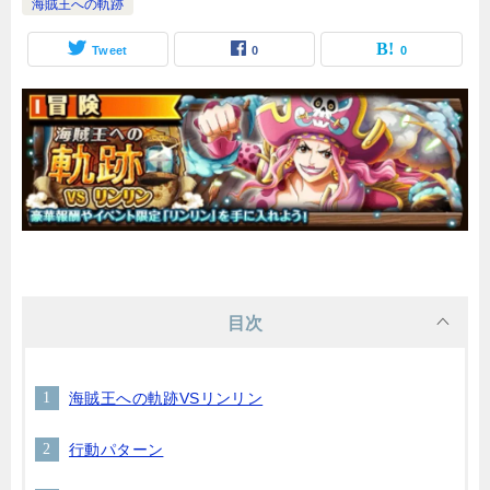
海賊王への軌跡
Tweet
0
0
目次
海賊王への軌跡VSリンリン
行動パターン