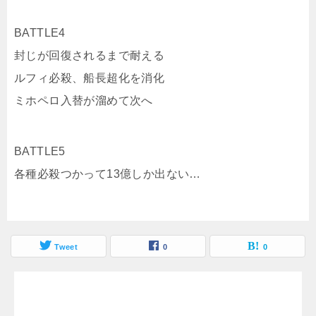
BATTLE4
封じが回復されるまで耐える
ルフィ必殺、船長超化を消化
ミホペロ入替が溜めて次へ
BATTLE5
各種必殺つかって13億しか出ない…
Tweet
0
0