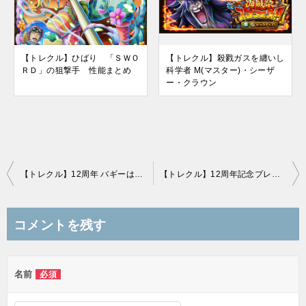
【トレクル】ひばり 「ＳＷＯ
【トレクル】殺戮ガスを纏いし
ＲＤ」の狙撃手 性能まとめ
科学者 M(マスター)・シーザ
ー・クラウン
投
【トレクル】12周年 バギーは「海賊祭・GP」で大活躍？！入れ替え復活のトリッキーな強さを深掘り
【トレクル】12周年記念プレゼント 超スゴイヤツを選んで仲間にしよう！
稿
ナ
コメントを残す
ビ
ゲ
名前
必須
ー
シ