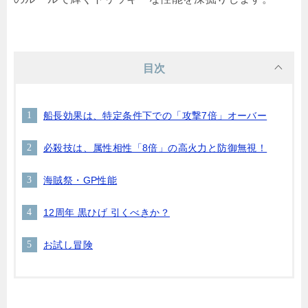
目次
船長効果は、特定条件下での「攻撃7倍」オーバー
必殺技は、属性相性「8倍」の高火力と防御無視！
海賊祭・GP性能
12周年 黒ひげ 引くべきか？
お試し冒険