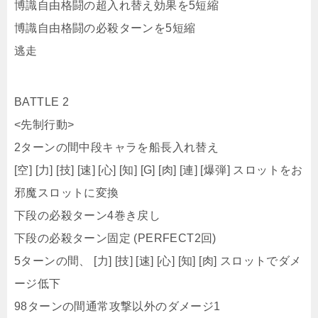
BATTLE 2
<先制行動>
2ターンの間中段キャラを船長入れ替え
[空] [力] [技] [速] [心] [知] [G] [肉] [連] [爆弾] スロットをお
邪魔スロットに変換
下段の必殺ターン4巻き戻し
下段の必殺ターン固定 (PERFECT2回)
5ターンの間、 [力] [技] [速] [心] [知] [肉] スロットでダメ
ージ低下
98ターンの間通常攻撃以外のダメージ1
98ターンの間状態異常無効
<特殊割込み>