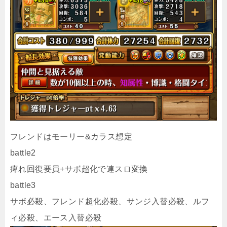
フレンドはモーリー&カラス想定
battle2
痺れ回復要員+サボ超化で連スロ変換
battle3
サボ必殺、フレンド超化必殺、サンジ入替必殺、ルフ
ィ必殺、エース入替必殺