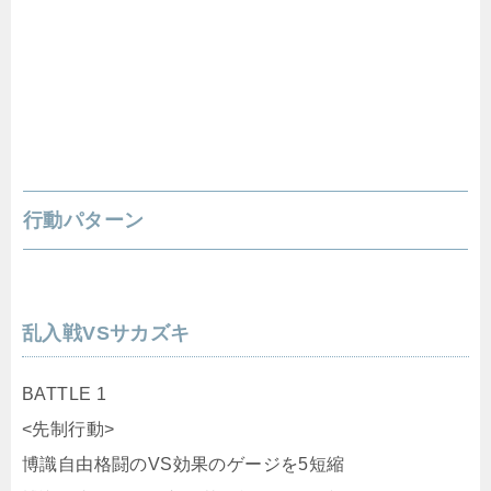
行動パターン
乱入戦VSサカズキ
BATTLE 1
<先制行動>
博識自由格闘のVS効果のゲージを5短縮
博識自由格闘の超入れ替え効果を5短縮
博識自由格闘の必殺ターンを5短縮
逃走