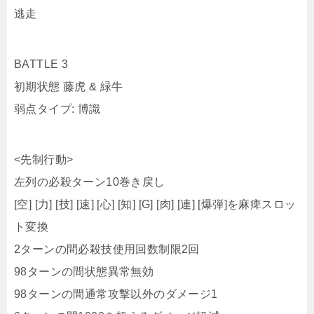
初期状態 藤虎 & 緑牛
弱点タイプ: 博識
<先制行動>
左列の必殺ターン10巻き戻し
[空] [力] [技] [速] [心] [知] [G] [肉] [連] [爆弾]を麻痺スロッ
ト変換
2ターンの間必殺技使用回数制限2回
98ターンの間状態異常無効
98ターンの間通常攻撃以外のダメージ1
6ターンの間1000を超えるダメージ軽減
10ターンの間右列必殺封じ