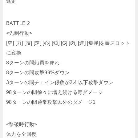
<先制行動>
[空] [力] [技] [速] [心] [知] [G] [肉] [連] [爆弾]を毒スロット
に変換
8ターンの間船員を痺れ
8ターンの間攻撃99%ダウン
3ターンの間チェイン係数が2.4 以下攻撃ダウン
98ターンの間徐々に増え続ける毒ダメージ
98ターンの間通常攻撃以外のダメージ1
<擊破時行動>
体力を全回復
逃走
BATTLE 3