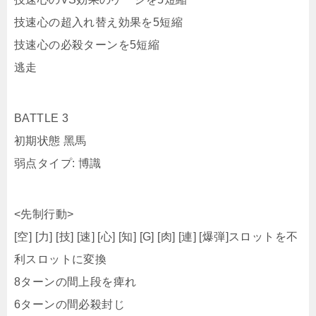
BATTLE 3
初期状態 黑馬
弱点タイプ: 博識
<先制行動>
[空] [力] [技] [速] [心] [知] [G] [肉] [連] [爆弾]スロットを不
利スロットに変換
8ターンの間上段を痺れ
6ターンの間必殺封じ
98ターンの間通常攻撃以外のダメージ1
10ターンの間ダメージを50%軽減
10ターンの間受けるダメージを50%軽減