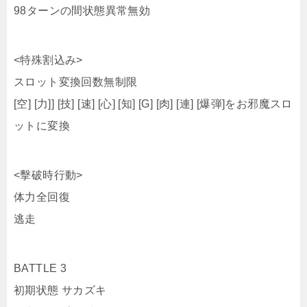
スロット変換回数無制限
[空] [力]] [技] [速] [心] [知] [G] [肉] [連] [爆弾]をお邪魔スロ
ットに変換
<擊破時行動>
体力全回復
逃走
BATTLE 3
初期状態 サカズキ
弱点タイプ: 自由
<先制行動>