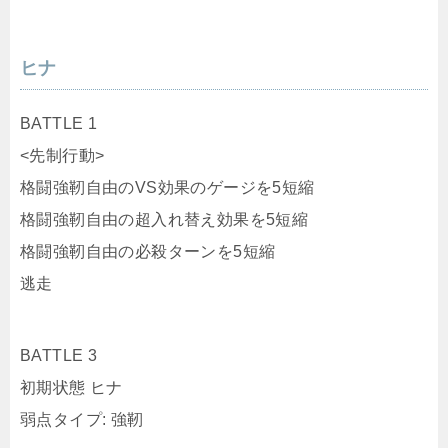
BATTLE 1
<先制行動>
格闘強靭自由のVS効果のゲージを5短縮
格闘強靭自由の超入れ替え効果を5短縮
格闘強靭自由の必殺ターンを5短縮
逃走
BATTLE 3
初期状態 ヒナ
弱点タイプ: 強靭
<先制行動>
上段下段は受けるダメージ2倍の気絶